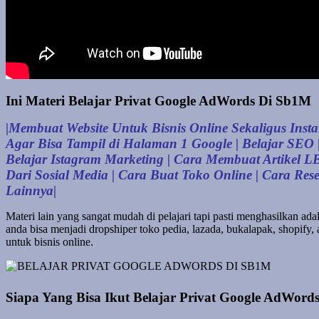
Ini Materi Belajar Privat Google AdWords Di Sb1M
|Membuat Website Untuk Bisnis Online Sekaligus Inst
Agar Bisa Tampil di Halaman 1 Google | Belajar SEO |
Belajar Istagram Marketing | Cara Membuat Artikel 
Dari Sosial Media | Cara Buat Toko Online | Cara Re
Lainnya|
Materi lain yang sangat mudah di pelajari tapi pasti menghasilkan ada
anda bisa menjadi dropshiper toko pedia, lazada, bukalapak, shopif
untuk bisnis online.
Siapa Yang Bisa Ikut Belajar Privat Google AdWord