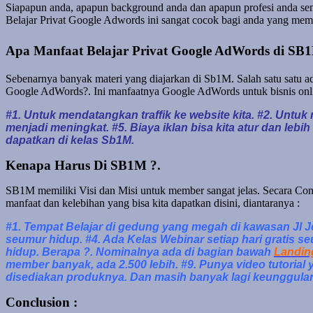
Siapapun anda, apapun background anda dan apapun profesi anda sem
Belajar Privat Google Adwords ini sangat cocok bagi anda yang memb
Apa Manfaat Belajar Privat Google AdWords di SB
Sebenarnya banyak materi yang diajarkan di Sb1M. Salah satu satu 
Google AdWords?. Ini manfaatnya Google AdWords untuk bisnis onl
#1. Untuk mendatangkan traffik ke website kita. #2. Untu
menjadi meningkat. #5. Biaya iklan bisa kita atur dan l
dapatkan di kelas Sb1M.
Kenapa Harus Di SB1M ?.
SB1M memiliki Visi dan Misi untuk member sangat jelas. Secara Cont
manfaat dan kelebihan yang bisa kita dapatkan disini, diantaranya :
#1. Tempat Belajar di gedung yang megah di kawasan Jl Jen
seumur hidup. #4. Ada Kelas Webinar setiap hari gratis s
hidup. Berapa ?. Nominalnya ada di bagian bawah
Landin
member banyak, ada 2.500 lebih. #9. Punya video tutorial 
disediakan produknya. Dan masih banyak lagi keunggulan
Conclusion :