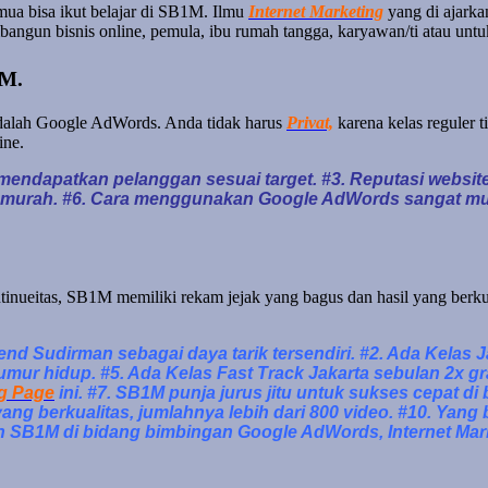
ua bisa ikut belajar di SB1M. Ilmu
Internet Marketing
yang di ajarka
angun bisnis online, pemula, ibu rumah tangga, karyawan/ti atau unt
1M.
adalah Google AdWords. Anda tidak harus
Privat,
karena kelas reguler 
ine.
k mendapatkan pelanggan sesuai target. #3. Reputasi websi
ebih murah. #6. Cara menggunakan Google AdWords sangat m
inueitas, SB1M memiliki rekam jejak yang bagus dan hasil yang berku
d Sudirman sebagai daya tarik tersendiri. #2. Ada Kelas Ja
eumur hidup. #5. Ada Kelas Fast Track Jakarta sebulan 2x g
g Page
ini. #7. SB1M punja jurus jitu untuk sukses cepat d
yang berkualitas, jumlahnya lebih dari 800 video. #10. Yan
 SB1M di bidang bimbingan Google AdWords, Internet Marke