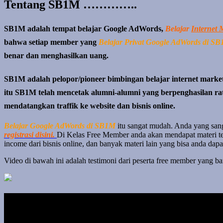
Tentang SB1M …………..
SB1M adalah tempat belajar Google AdWords,
Belajar
Internet 
bahwa setiap member yang
Belajar Privat Google AdWords di S
benar dan menghasilkan uang.
SB1M adalah pelopor/pioneer bimbingan belajar internet marketin
itu SB1M telah mencetak alumni-alumni yang berpenghasilan rat
mendatangkan traffik ke website dan bisnis online.
Belajar Google AdWords di SB1M
itu sangat mudah. Anda yang sanga
registrasi disini.
Di Kelas Free Member anda akan mendapat materi ten
income dari bisnis online, dan banyak materi lain yang bisa anda dapatk
Video di bawah ini adalah testimoni dari peserta free member yang ba