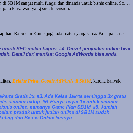
n di SB1M sangat multi fungsi dan dinamis untuk bisnis online. So,…
uk para karyawan yang sudah pensiun.
tiap hari Rabu dan Kamis juga ada materi yang sama. Kenapa harus
te untuk SEO makin bagus. #4. Omzet penjualan online bisa
udah. Detail dari manfaat Google AdWords bisa anda
alitas.
Belajar Privat Google AdWords di Sb1M
, karena banyak
karta Gratis 3x. #3. Ada Kelas Jakrta seminggu 3x gratis
ratis seumur hidup. #6. Hanya bayar 1x untuk seumur
i bisnis online, namanya Game Plan SB1M. #8. Jumlah
g belum produk untuk jualan online di SB1M sudah
ting dan Bisnis Online lainnya.