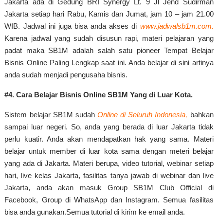
Jakarta ada di Gedung BRI Synergy Lt. 9 Jl Jend Sudirman
Jakarta setiap hari Rabu, Kamis dan Jumat, jam 10 – jam 21.00
WIB. Jadwal ini juga bisa anda akses di
www.jadwalsb1m.com.
Karena jadwal yang sudah disusun rapi, materi pelajaran yang
padat maka SB1M adalah salah satu pioneer Tempat Belajar
Bisnis Online Paling Lengkap saat ini. Anda belajar di sini artinya
anda sudah menjadi pengusaha bisnis.
#4. Cara Belajar Bisnis Online SB1M Yang di Luar Kota.
Sistem belajar SB1M sudah
Online di Seluruh Indonesia,
bahkan
sampai luar negeri. So, anda yang berada di luar Jakarta tidak
perlu kuatir. Anda akan mendapatkan hak yang sama. Materi
belajar untuk member di luar kota sama dengan meteri belajar
yang ada di Jakarta. Materi berupa, video tutorial, webinar setiap
hari, live kelas Jakarta, fasilitas tanya jawab di webinar dan live
Jakarta, anda akan masuk Group SB1M Club Official di
Facebook, Group di WhatsApp dan Instagram. Semua fasilitas
bisa anda gunakan.Semua tutorial di kirim ke email anda.