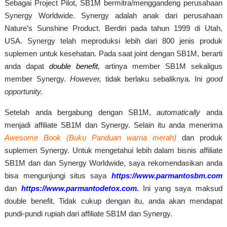
Sebagai Project Pilot, SB1M bermitra/menggandeng perusahaan
Synergy Worldwide. Synergy adalah anak dari perusahaan
Nature’s Sunshine Product. Berdiri pada tahun 1999 di Utah,
USA. Synergy telah meproduksi lebih dari 800 jenis produk
suplemen untuk kesehatan. Pada saat joint dengan SB1M, berarti
anda dapat
double benefit,
artinya member SB1M sekaligus
member Synergy.
However,
tidak berlaku sebaliknya. Ini
good
opportunity.
Setelah anda bergabung dengan SB1M,
automatically
anda
menjadi affiliate SB1M dan Synergy. Selain itu anda menerima
Awesome Book (Buku Panduan warna merah)
dan produk
suplemen Synergy. Untuk mengetahui lebih dalam bisnis affiliate
SB1M dan dan Synergy Worldwide, saya rekomendasikan anda
bisa mengunjungi situs saya
https://www.parmantosbm.com
dan
https://www.parmantodetox.com.
Ini yang saya maksud
double benefit. Tidak cukup dengan itu, anda akan mendapat
pundi-pundi rupiah dari affiliate SB1M dan Synergy.