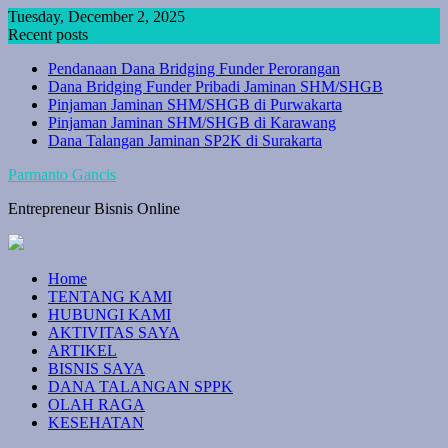
Skip
Tuesday, December 2, 2025
to
Recent posts
content
Pendanaan Dana Bridging Funder Perorangan
Dana Bridging Funder Pribadi Jaminan SHM/SHGB
Pinjaman Jaminan SHM/SHGB di Purwakarta
Pinjaman Jaminan SHM/SHGB di Karawang
Dana Talangan Jaminan SP2K di Surakarta
Parmanto Gancis
Entrepreneur Bisnis Online
Home
TENTANG KAMI
HUBUNGI KAMI
AKTIVITAS SAYA
ARTIKEL
BISNIS SAYA
DANA TALANGAN SPPK
OLAH RAGA
KESEHATAN