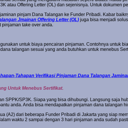
atau Offering Letter (OL) dan sejenisnya. Untuk dokumen per
k jaminan pinjam Dana Talangan ke Funder Pribadi. Kabar baik
langan Jmainan Offering Letter (OL)
juga bisa menjadi solus
it pinjaman take over anda.
a gunakan untuk biaya pencairan pinjaman. Contohnya untuk biay
 dana talangan sesuai yang anda butuhkan untuk menebus Serti
ahapan-Tahapan Verifikasi Pinjaman Dana Talangan Jamin
ng Untuk Menebus Sertifikat.
n SPPK/SP3K. Siapa yang bisa dihubungi. Langsung saja hub
ntu anda. Anda bisa mendapatkan pinjaman dana talangan hing
dua (A2) dari beberapa Funder Pribadi di Jakarta yang siap me
am waktu 2 sampai dengan 3 hari pinjaman anda sudah pasti ca