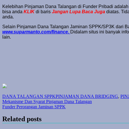
Kelebihan Pinjaman Dana Talangan di Funder Pribadi adalah 
bisa anda
KLIK
di baris
Jangan Lupa Baca Juga
diatas. Tid
anda.
Selain Pinjaman Dana Talangan Jaminan SPPK/SP3K dari Bank, a
www.suparmanto.com/finance.
Didalam situs ini banyak in
lain.
DANA TALANGAN SPPK
PINJAMAN DANA BRIDGING
,
PI
Post
Mekanisme Dan Syarat Pinjaman Dana Talangan
Funder Perorangan Jaminan SPPK
navigation
Related posts