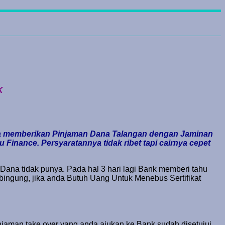
K
arta memberikan Pinjaman Dana Talangan dengan Jaminan
Finance. Persyaratannya tidak ribet tapi cairnya cepet
. Dana tidak punya. Pada hal 3 hari lagi Bank memberi tahu
u bingung, jika anda Butuh Uang Untuk Menebus Sertifikat
njaman take over yang anda ajukan ke Bank sudah disetujui,