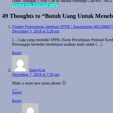
Dana Talangan 2 Hari Cair di Jakarta Hubungi Call/WA : 0812
DANA TALANGAN SPPK
49 Thoughts to “Butuh Uang Untuk Menebu
Funder Perorangan Jaminan SPPK | Suparmanto 081258667
December 5, 2018 at 5:28 am
[…] saja yang memiliki SPPK (Surat Persetujuan Putusan Kredi
Perorangan bersedia membiayai asalkan anda sudah […]
Reply
SannyGat
December 7, 2018 at 7:59 am
Make a more new posts please 🙂
___
Sanny
Reply