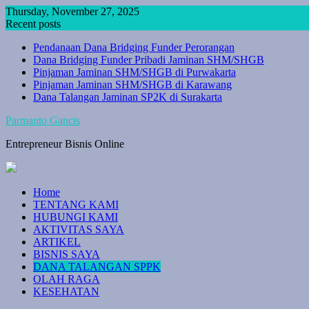
Skip
Thursday, November 27, 2025
to
Recent posts
content
Pendanaan Dana Bridging Funder Perorangan
Dana Bridging Funder Pribadi Jaminan SHM/SHGB
Pinjaman Jaminan SHM/SHGB di Purwakarta
Pinjaman Jaminan SHM/SHGB di Karawang
Dana Talangan Jaminan SP2K di Surakarta
Parmanto Gancis
Entrepreneur Bisnis Online
Home
TENTANG KAMI
HUBUNGI KAMI
AKTIVITAS SAYA
ARTIKEL
BISNIS SAYA
DANA TALANGAN SPPK
OLAH RAGA
KESEHATAN