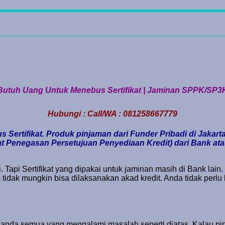
Butuh Uang Untuk Menebus Sertifikat | Jaminan SPPK/SP3
Hubungi : Call/WA : 081258667779
 Sertifikat. Produk pinjaman dari Funder Pribadi di Jak
 Penegasan Persetujuan Penyediaan Kredit) dari Bank atau 
 Tapi Sertifikat yang dipakai untuk jaminan masih di Bank lain
us tidak mungkin bisa dilaksanakan akad kredit. Anda tidak perl
i anda semua yang mengalami masalah seperti diatas. Kalau pi