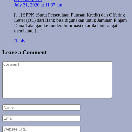
July 31, 2020 at 11:37 am
[…] SPPK (Surat Persetujuan Putusan Kredit) dan Offering
Letter (OL) dari Bank bisa digunakan untuk Jaminan Pinjam
Dana Talangan ke funder. Informasi di artikel ini sangat
membantu […]
Reply
Leave a Comment