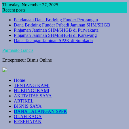
Skip
Thursday, November 27, 2025
to
Recent posts
content
Pendanaan Dana Bridging Funder Perorangan
Dana Bridging Funder Pribadi Jaminan SHM/SHGB
Pinjaman Jaminan SHM/SHGB di Purwakarta
Pinjaman Jaminan SHM/SHGB di Karawang
Dana Talangan Jaminan SP2K di Surakarta
Parmanto Gancis
Entrepreneur Bisnis Online
Home
TENTANG KAMI
HUBUNGI KAMI
AKTIVITAS SAYA
ARTIKEL
BISNIS SAYA
DANA TALANGAN SPPK
OLAH RAGA
KESEHATAN