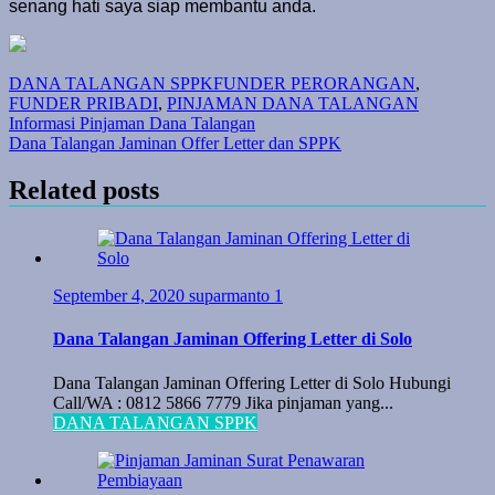
senang hati saya siap membantu anda.
DANA TALANGAN SPPK
FUNDER PERORANGAN
,
FUNDER PRIBADI
,
PINJAMAN DANA TALANGAN
Post
Informasi Pinjaman Dana Talangan
Dana Talangan Jaminan Offer Letter dan SPPK
navigation
Related posts
September 4, 2020
suparmanto
1
Dana Talangan Jaminan Offering Letter di Solo
Dana Talangan Jaminan Offering Letter di Solo Hubungi
Call/WA : 0812 5866 7779 Jika pinjaman yang...
DANA TALANGAN SPPK