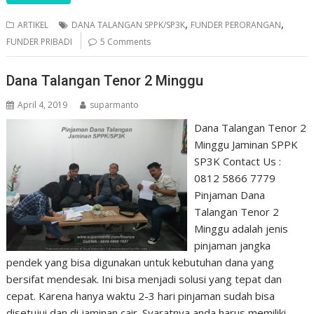
,
,
ARTIKEL
DANA TALANGAN SPPK/SP3K
FUNDER PERORANGAN
FUNDER PRIBADI
5 Comments
Dana Talangan Tenor 2 Minggu
April 4, 2019
suparmanto
Dana Talangan Tenor 2
Minggu Jaminan SPPK
SP3K Contact Us :
0812 5866 7779
Pinjaman Dana
Talangan Tenor 2
Minggu adalah jenis
pinjaman jangka
pendek yang bisa digunakan untuk kebutuhan dana yang
bersifat mendesak. Ini bisa menjadi solusi yang tepat dan
cepat. Karena hanya waktu 2-3 hari pinjaman sudah bisa
disetujui dan di jaminan cair. Syaratnya anda harus memiliki